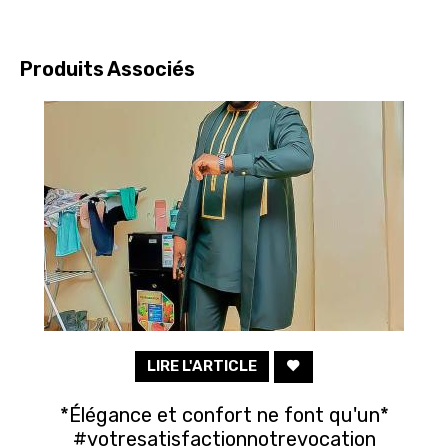
clients
Contact
Produits Associés
Inscription/Connexion
LIRE L'ARTICLE
*Élégance et confort ne font qu'un*
#votresatisfactionnotrevocation