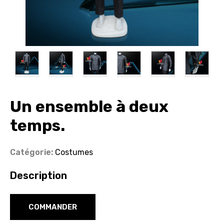
Nos
Un ensemble à deux
produits
temps.
A
Catégorie:
Costumes
propos
Description
Blog
COMMANDER
Nos