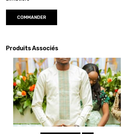
clients
Contact
COMMANDER
Inscription/Connexion
Produits Associés