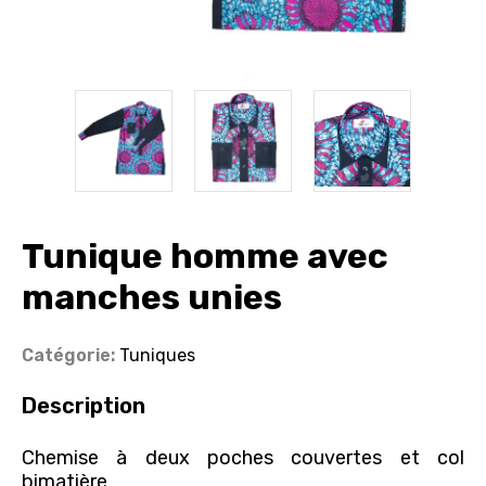
Nos
produits
Tunique homme avec
manches unies
A
propos
Catégorie:
Tuniques
Blog
Description
Nos
Chemise à deux poches couvertes et col
bimatière