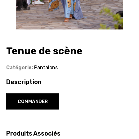
A
propos
Blog
Tenue de scène
Nos
clients
Catégorie:
Pantalons
Contact
Description
COMMANDER
Inscription/Connexion
Produits Associés